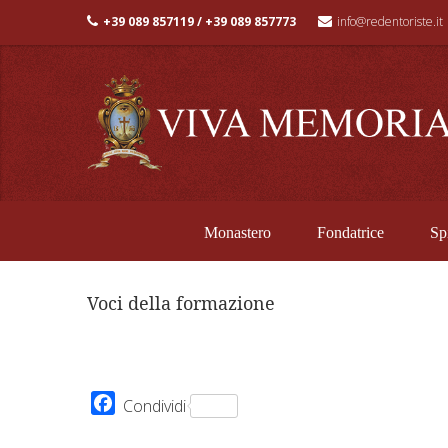
+39 089 857119 / +39 089 857773
info@redentoriste.it
Monastero
Fondatrice
Spi
Voci della formazione
Facebook
Condividi