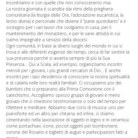
incontriamo e con quelle che non conosceremo mai.
Photogallery
La nostra giornata è scandita dai ritmi della preghiera
comunitaria (la liturgia delle Ore, l’adorazione eucaristica, la
News
lectio divina) e personale che diviene il “pane quotidiano” e il
sostegno per i vari lavori che svolgiamo in casa, per il
Contatti
mantenimento del monastero, e per le varie attività in cui
siamo impegnate a servizio della diocesi.
Ogni comunità, in base ai diversi luoghi del mondo in cui si
trova e alle differenti esigenze dei tempi, cerca di far sentire la
sua presenza perché si avverta sempre di più la Sua
Presenza… Qui a Scala, ad esempio, organizziamo incontri
mensili per i giovani, i più grandi cercatori di Dio… E anche
incontri per i laici desiderosi di conoscere la nostra spiritualità
e di calarla nelle loro realtà familiari. Ci occupiamo poi dei
bambini che si preparano alla Prima Comunione con il
catechismo. Accogliamo spesso gruppi di giovani e meno
giovani che ci chiedono testimonianze o solo del tempo per
riflettere e meditare. Abbiamo due corsi di musica: uno per
pianoforte ed un altro per chitarra; ed infine, ci stiamo
cimentando nella lavorazione di oggetti in legno e in ceramica
come portachiavi, icone, piccoli oggetti per bomboniere,
corone del Rosario e biglietti di auguri e partecipazioni fatti a