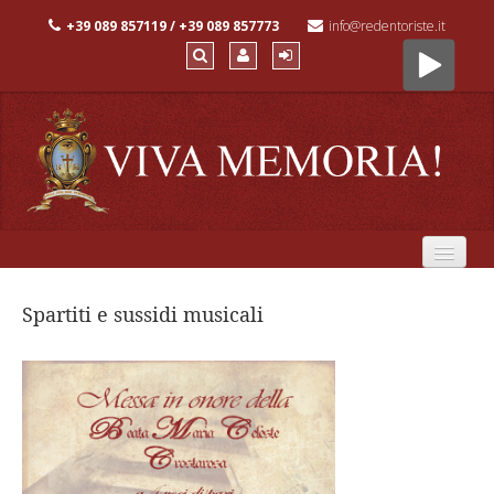
+39 089 857119 / +39 089 857773
info@redentoriste.it
Monastero
Spartiti e sussidi musicali
Fondatrice
Spiritualità
Chi siamo
Preghiera
Irradiazione