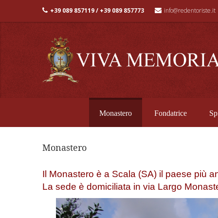
+39 089 857119 / +39 089 857773
info@redentoriste.it
Monastero
Fondatrice
Spi
Monastero
Il Monastero è a Scala (SA) il paese più an
La sede è domiciliata in via Largo Monaste