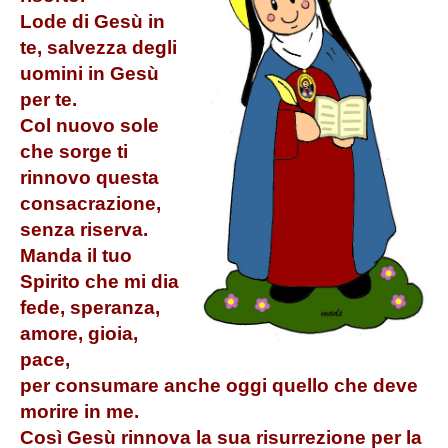
Lode di Gesù in
Photogallery
te, salvezza degli
News
uomini in Gesù
Contatti
per te.
Col nuovo sole
che sorge
ti
rinnovo questa
consacrazione,
senza riserva.
Manda il tuo
Spirito che mi dia
fede, speranza,
amore, gioia,
pace,
per consumare anche oggi quello che deve
morire in me.
Così Gesù rinnova la sua risurrezione per la