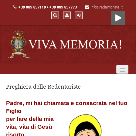
+39 089 857119 / +39 089 857773
info@redentoriste.it
Monastero
Preghiera delle Redentoriste
Fondatrice
Spiritualità
Padre, mi hai chiamata e consacrata nel tuo
Figlio
Chi siamo
per fare della mia
Preghiera
vita, vita di Gesù
Irradiazione
risorto.