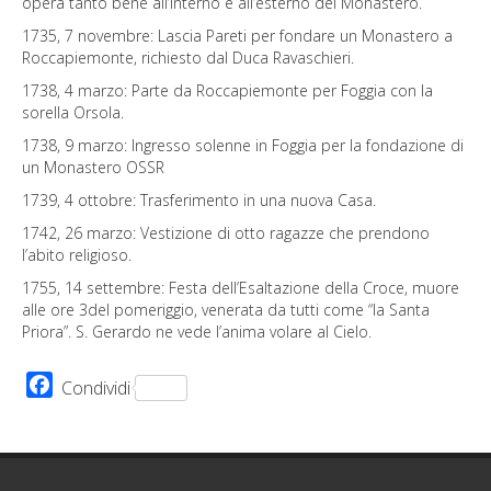
opera tanto bene all’interno e all’esterno del Monastero.
1735, 7 novembre: Lascia Pareti per fondare un Monastero a
Roccapiemonte, richiesto dal Duca Ravaschieri.
1738, 4 marzo: Parte da Roccapiemonte per Foggia con la
sorella Orsola.
1738, 9 marzo: Ingresso solenne in Foggia per la fondazione di
un Monastero OSSR
1739, 4 ottobre: Trasferimento in una nuova Casa.
1742, 26 marzo: Vestizione di otto ragazze che prendono
l’abito religioso.
1755, 14 settembre: Festa dell’Esaltazione della Croce, muore
alle ore 3del pomeriggio, venerata da tutti come “la Santa
Priora”. S. Gerardo ne vede l’anima volare al Cielo.
Facebook
Condividi