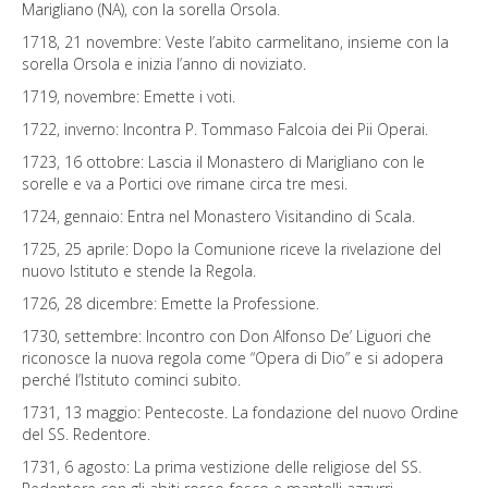
Marigliano (NA), con la sorella Orsola.
Photogallery
1718, 21 novembre: Veste l’abito carmelitano, insieme con la
sorella Orsola e inizia l’anno di noviziato.
News
1719, novembre: Emette i voti.
Contatti
1722, inverno: Incontra P. Tommaso Falcoia dei Pii Operai.
1723, 16 ottobre: Lascia il Monastero di Marigliano con le
sorelle e va a Portici ove rimane circa tre mesi.
1724, gennaio: Entra nel Monastero Visitandino di Scala.
1725, 25 aprile: Dopo la Comunione riceve la rivelazione del
nuovo Istituto e stende la Regola.
1726, 28 dicembre: Emette la Professione.
1730, settembre: Incontro con Don Alfonso De’ Liguori che
riconosce la nuova regola come “Opera di Dio” e si adopera
perché l’Istituto cominci subito.
1731, 13 maggio: Pentecoste. La fondazione del nuovo Ordine
del SS. Redentore.
1731, 6 agosto: La prima vestizione delle religiose del SS.