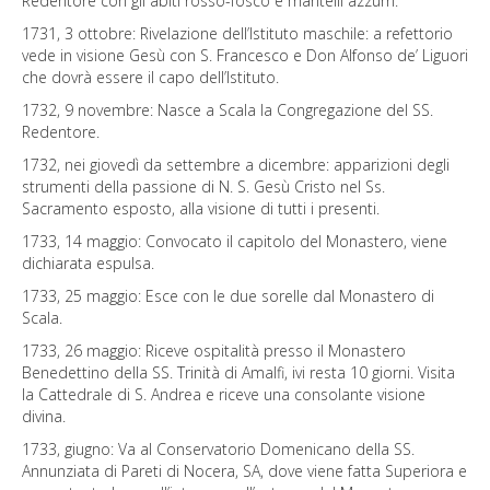
Redentore con gli abiti rosso-fosco e mantelli azzurri.
1731, 3 ottobre: Rivelazione dell’Istituto maschile: a refettorio
vede in visione Gesù con S. Francesco e Don Alfonso de’ Liguori
che dovrà essere il capo dell’Istituto.
1732, 9 novembre: Nasce a Scala la Congregazione del SS.
Redentore.
1732, nei giovedì da settembre a dicembre: apparizioni degli
strumenti della passione di N. S. Gesù Cristo nel Ss.
Sacramento esposto, alla visione di tutti i presenti.
1733, 14 maggio: Convocato il capitolo del Monastero, viene
dichiarata espulsa.
1733, 25 maggio: Esce con le due sorelle dal Monastero di
Scala.
1733, 26 maggio: Riceve ospitalità presso il Monastero
Benedettino della SS. Trinità di Amalfi, ivi resta 10 giorni. Visita
la Cattedrale di S. Andrea e riceve una consolante visione
divina.
1733, giugno: Va al Conservatorio Domenicano della SS.
Annunziata di Pareti di Nocera, SA, dove viene fatta Superiora e