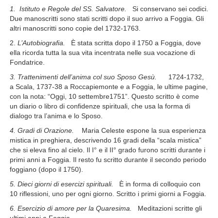
1. Istituto e Regole del SS. Salvatore.
Si conservano sei codici.
Photogallery
Due manoscritti sono stati scritti dopo il suo arrivo a
Foggia.
Gli
altri manoscritti sono copie del 1732-1763.
News
2.
L’Autobiografia.
È stata scritta dopo il 1750 a Foggia, dove
Contatti
ella ricorda tutta la sua vita incentrata nelle sua vocazione di
Fondatrice.
3. Trattenimenti dell’anima col suo Sposo Gesù.
1724-1732,
a Scala, 1737-38 a Roccapiemonte e a Foggia, le ultime pagine,
con la nota: “Oggi, 10 settembre1751”. Questo scritto è come
un diario o libro di confidenze spirituali, che usa la forma di
dialogo tra l’anima e lo Sposo.
4. Gradi di Orazione.
Maria Celeste espone la sua esperienza
mistica in preghiera, descrivendo 16 gradi della “scala mistica”
che si eleva fino al cielo. I
l I° e il II° grado furono scritti durante i
primi anni a Foggia. Il resto fu scritto durante il secondo periodo
foggiano (dopo il 1750).
5. Dieci giorni di esercizi spirituali.
È in forma di colloquio con
10 riflessioni, uno per ogni giorno. Scritto i primi giorni a Foggia.
6. Esercizio di amore per la Quaresima.
Meditazioni scritte gli