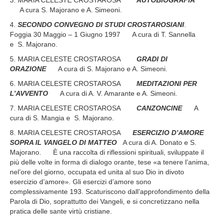
3. MARIA CELESTE
CROSTAROSA
AUTOBIOGRAFIA
A cura S. Majorano e A. Simeoni.
4.
SECONDO CONVEGNO DI STUDI CROSTAROSIANI
.
Foggia 30 Maggio – 1 Giugno 1997
A cura di T. Sannella
e S. Majorano.
5. MARIA CELESTE
CROSTAROSA
GRADI DI
ORAZIONE
A cura di S. Majorano e A. Simeoni.
6. MARIA CELESTE
CROSTAROSA
MEDITAZIONI PER
L’AVVENTO
A cura di A. V. Amarante e A. Simeoni.
7. MARIA CELESTE
CROSTAROSA
CANZONCINE
A
cura di S. Mangia e S. Majorano.
8. MARIA CELESTE
CROSTAROSA
ESERCIZIO D’AMORE
SOPRA IL VANGELO DI MATTEO
A cura di A. Donato e S.
Majorano.
È una raccolta di riflessioni spirituali, sviluppate il
più delle volte in forma di dialogo orante, tese «a tenere l’anima,
nel’ore del giorno, occupata ed unita al suo Dio in divoto
esercizio d’amore». Gli esercizi d’amore sono
complessivamente 193.
Scaturiscono dall’approfondimento della
Parola di Dio, soprattutto dei Vangeli, e si concretizzano nella
pratica delle sante virtù cristiane.