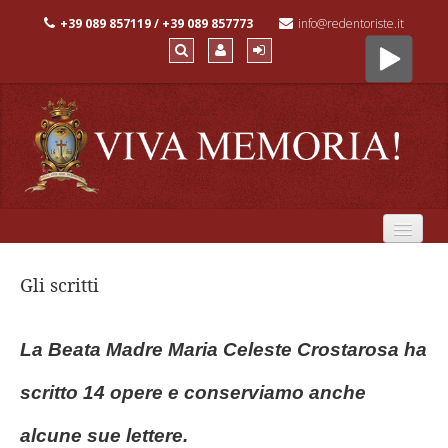
+39 089 857119 / +39 089 857773
info@redentoriste.it
Monastero
Gli scritti
Fondatrice
Spiritualità
La Beata Madre Maria Celeste Crostarosa ha
Chi siamo
scritto 14 opere e conserviamo anche
Preghiera
alcune sue lettere.
Irradiazione